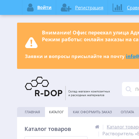
Войти
Регистрация
Срав
Внимание! Офис переехал улица Адм
Режим работы: онлайн заказы на са
Заявки и вопросы присылайте на почту
info@
ГЛАВНАЯ
КАТАЛОГ
КАК ОФОРМИТЬ ЗАКАЗ
ОПЛАТА
|
Каталог товар
Каталог товаров
|
Растворитель «