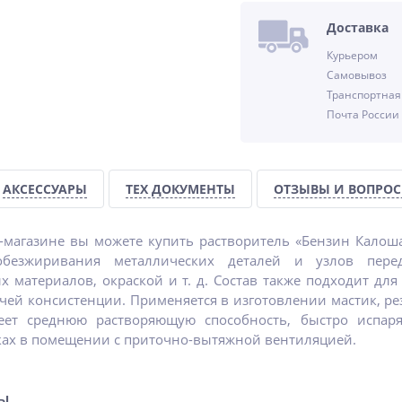
%
-25%
%
Доставка
Курьером
Самовывоз
Транспортная
Почта России
А15
Очиститель матриц
Шумофф Absorber А15
АКСЕССУАРЫ
ТЕХ ДОКУМЕНТЫ
ОТЗЫВЫ И ВОПРО
IZHWAX Cleaner
(Битолон)
615
1 500
руб.
руб.
-магазине вы можете купить растворитель «Бензин Калоша
безжиривания металлических деталей и узлов пере
820 руб.
материалов, окраской и т. д. Состав также подходит для 
чей консистенции. Применяется в изготовлении мастик, ре
еет среднюю растворяющую способность, быстро испар
ках в помещении с приточно-вытяжной вентиляцией.
ры