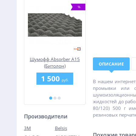
-25%
%
 матриц
Шумофф Absorber А15
Шумофф Герметон 
ОПИСАНИЕ
eaner
(Битолон)
1 500
1 690
уб.
руб.
руб.
В нашем интернет
промывки или о
.
шумоизоляционных 
жидкостей до рабо
80/120) 500 г им
резиновых перчат
Производители
3M
Belsis
Похожие това