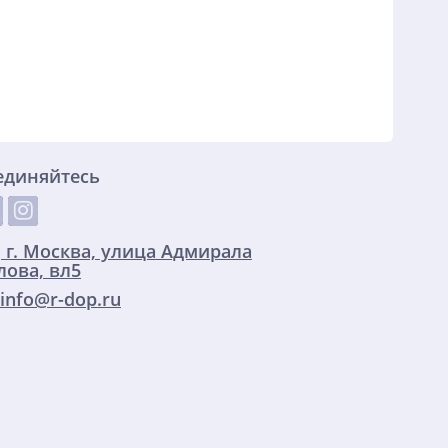
единяйтесь
:
г. Москва, улица Адмирала
ова, вл5
info@r-dop.ru