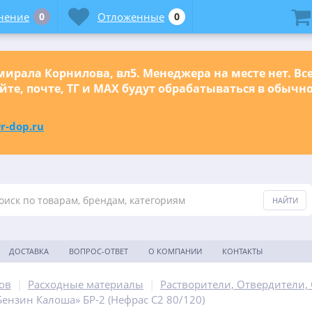
нение
0
Отложенные
0
ирала Корнилова, вл5. Менеджера на месте нет. Вс
йте, почте, ТГ и МАХ будут обрабатываться в обыч
r-dop.ru
ДОСТАВКА
ВОПРОС-ОТВЕТ
О КОМПАНИИ
КОНТАКТЫ
ов
|
Расходные материалы
|
Растворители, Отвердители,
Бензин Калоша» БР-2 (Нефрас С2 80/120)