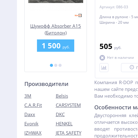
Артикул: 086-03
Длина в рулоне - 5 м
Ширина - 20 мм
 матриц
Шумофф Absorber А15
Шумофф Герметон 
eaner
(Битолон)
1 500
1 690
505
уб.
руб.
руб.
руб.
.
Нет в наличии
Компания R-DOP п
Производители
нашем сайте пред
Вам необходимо то
3M
Belsis
C.A.R.Fit
CARSYSTEM
Особенности м
Daxx
DKC
Двусторонняя кле
отличается высоко
Evonik
HENKEL
вводят противос
IZHWAX
JETA SAFETY
продолжительность