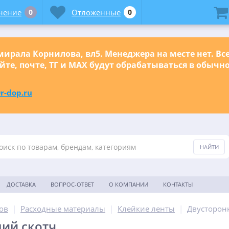
нение
0
Отложенные
0
ирала Корнилова, вл5. Менеджера на месте нет. Вс
йте, почте, ТГ и МАХ будут обрабатываться в обыч
r-dop.ru
ДОСТАВКА
ВОПРОС-ОТВЕТ
О КОМПАНИИ
КОНТАКТЫ
ов
|
Расходные материалы
|
Клейкие ленты
|
Двусторон
ий скотч