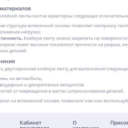
материалов
клейкой ленты-скотча характерны следующие отличительны
ая структура вспененной основы позволяет материалу гаси
иложения нагрузки;
стичность.
Клейкую ленту можно закрепить на поверхност
териал имеет высокие показатели прочности на разрыв, л
лых деталей.
нения
ть двустороннюю клейкую ленту для выполнения следующи
емы на автомобиль;
воударных и декоративных молдингов;
остей от повреждения в местах соприкосновения деталей.
риал на вспененной основе, позвоните нам или воспользу
Кабинет
О
Присо
покупателя
компании