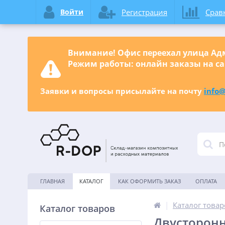
Войти
Регистрация
Срав
Внимание! Офис переехал улица Адм
Режим работы: онлайн заказы на са
Заявки и вопросы присылайте на почту
info@
ГЛАВНАЯ
КАТАЛОГ
КАК ОФОРМИТЬ ЗАКАЗ
ОПЛАТА
|
Каталог товар
Каталог товаров
Двусторонн