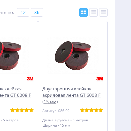
ать по
:
12
36
я клейкая
Двусторонняя клейкая
ента GT 6008 F
акриловая лента GT 6008 F
(15 мм)
Артикул: 086-02
 - 5 метров
Длина в рулоне - 5 метров
м
Ширина - 15 мм