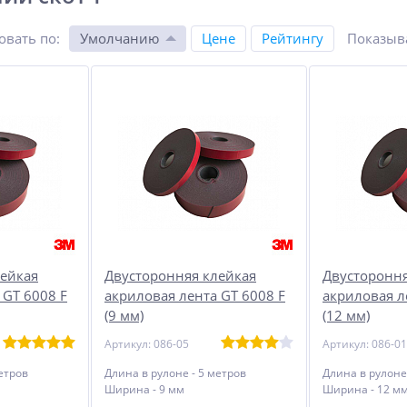
овать по
:
Умолчанию
Цене
Рейтингу
Показыв
лейкая
Двусторонняя клейкая
Двустороння
 GT 6008 F
акриловая лента GT 6008 F
акриловая л
(9 мм)
(12 мм)
Артикул: 086-05
Артикул: 086-01
етров
Длина в рулоне - 5 метров
Длина в рулоне
Ширина - 9 мм
Ширина - 12 м