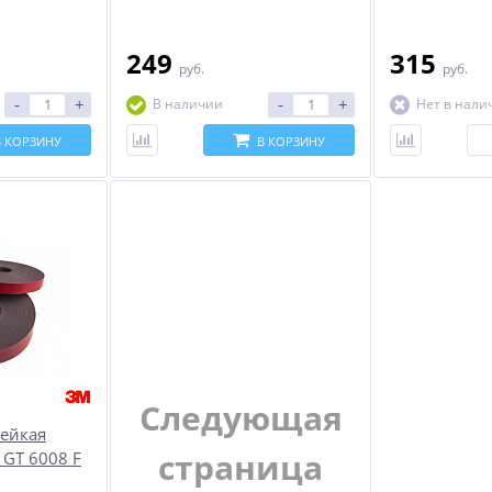
249
315
руб.
руб.
-
+
-
+
В наличии
Нет в нали
В КОРЗИНУ
В КОРЗИНУ
%
-25%
%
Следующая
лейкая
страница
 GT 6008 F