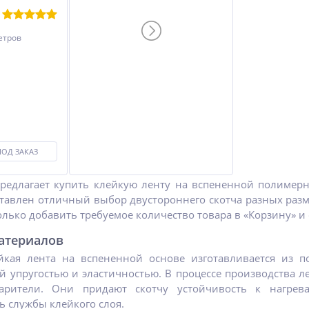
етров
А15
Очиститель матриц
Шумофф Absorber А15
IZHWAX Cleaner
(Битолон)
615
1 500
руб.
руб.
820 руб.
ПОД ЗАКАЗ
редлагает купить клейкую ленту на вспененной полимерн
ставлен отличный выбор двустороннего скотча разных раз
лько добавить требуемое количество товара в «Корзину» и
атериалов
йкая лента на вспененной основе изготавливается из п
й упругостью и эластичностью. В процессе производства 
тарители. Они придают скотчу устойчивость к нагрев
 службы клейкого слоя.