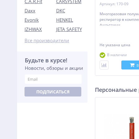
C.A.R.Fit
CARSYSTEM
Артикул: 170-09
Daxx
DKC
Многоразовая полум
респиратор в компле
Evonik
HENKEL
фильтрами
IZHWAX
JETA SAFETY
Все производители
Не указана цена
В наличии
Будьте в курсе!
В
Новости, обзоры и акции
Персональные
ПОДПИСАТЬСЯ