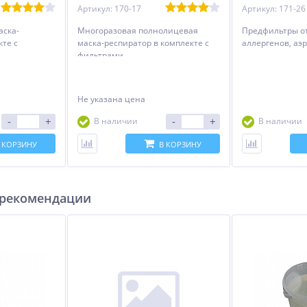
Артикул: 170-17
Артикул: 171-26
аска-
Многоразовая полнолицевая
Предфильтры от
кте с
маска-респиратор в комплекте с
аллергенов, аэ
фильтрами
Не указана цена
-
+
-
+
В наличии
В наличии
 КОРЗИНУ
В КОРЗИНУ
 рекомендации