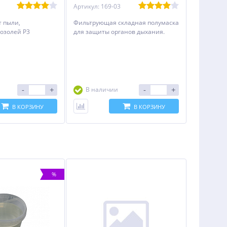
Артикул: 169-03
 пыли,
Фильтрующая складная полумаска
розолей P3
для защиты органов дыхания.
-
+
-
+
В наличии
В КОРЗИНУ
В КОРЗИНУ
%