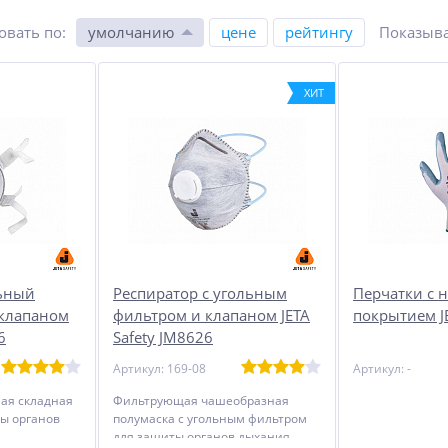
овать по
:
умолчанию
цене
рейтингу
Показыва
ХИТ
льный
Респиратор с угольным
Перчатки с 
 клапаном
фильтром и клапаном JETA
покрытием J
6
Safety JM8626
Артикул: 169-08
Артикул: -
ая складная
Фильтрующая чашеобразная
ы органов
полумаска с угольным фильтром
для защиты органов дыхания.