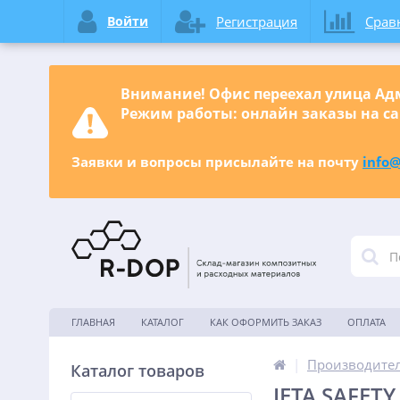
Войти
Регистрация
Срав
Внимание! Офис переехал улица Адм
Режим работы: онлайн заказы на са
Заявки и вопросы присылайте на почту
info@
ГЛАВНАЯ
КАТАЛОГ
КАК ОФОРМИТЬ ЗАКАЗ
ОПЛАТА
|
Производите
Каталог товаров
JETA SAFETY