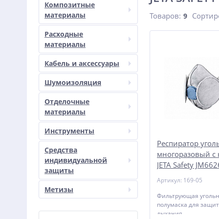
Композитные
материалы
Товаров:
Сортир
9
Расходные
материалы
Кабель и аксессуары
Шумоизоляция
Отделочные
материалы
Инструменты
Респиратор уго
Средства
многоразовый с
индивидуальной
JETA Safety JM662
защиты
Артикул: 169-05
Метизы
Фильтрующая угольн
полумаска для защит
дыхания.