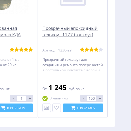
ованная
Прозрачный эпоксидный
смола КДА
гелькоут 1177 (топкоут)
Артикул: 1230-29
ка от 1 кг.
Прозрачный гелькоут для
 от 20 кг.
создания и ремонта поверхностей
в постоянном контакте с водой и
защитой от ультрафиолета.
1 245
за шт
От
руб.
за кг
-
+
-
+
В наличии
В КОРЗИНУ
В КОРЗИНУ