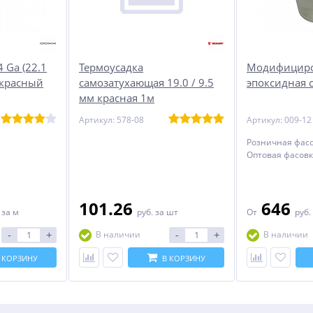
 Ga (22.1
Термоусадка
Модифицир
 красный
самозатухающая 19.0 / 9.5
эпоксидная 
мм красная 1м
Артикул: 578-08
Артикул: 009-12
Розничная фасов
Оптовая фасовка
101.26
646
.
за м
руб.
за шт
От
руб.
-
+
-
+
В наличии
В наличии
 КОРЗИНУ
В КОРЗИНУ