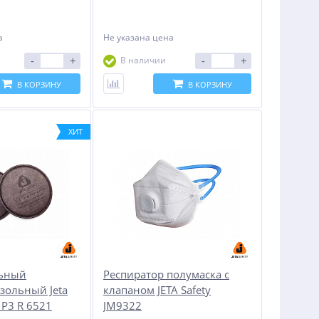
а
Не указана цена
-
+
-
+
В наличии
В КОРЗИНУ
В КОРЗИНУ
ХИТ
льный
Респиратор полумаска с
зольный Jeta
клапаном JETA Safety
 P3 R 6521
JM9322