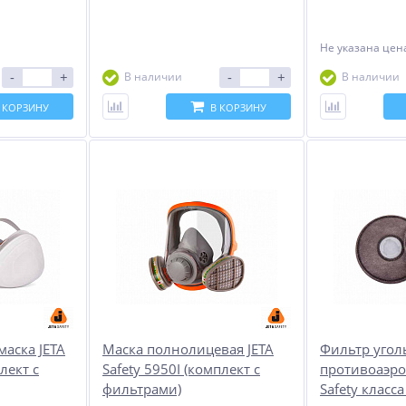
%
-25%
%
Не указана цен
-
+
-
+
В наличии
В наличии
 КОРЗИНУ
В КОРЗИНУ
А15
Очиститель матриц
Шумофф Absorber А15
IZHWAX Cleaner
(Битолон)
615
1 500
руб.
руб.
820 руб.
маска JETA
Маска полнолицевая JETA
Фильтр уго
лект с
Safety 5950I (комплект с
противоаэро
фильтрами)
Safety класса