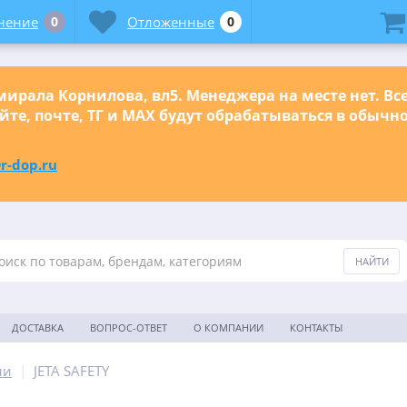
нение
0
Отложенные
0
ирала Корнилова, вл5. Менеджера на месте нет. Вс
йте, почте, ТГ и МАХ будут обрабатываться в обыч
r-dop.ru
ДОСТАВКА
ВОПРОС-ОТВЕТ
О КОМПАНИИ
КОНТАКТЫ
ли
|
JETA SAFETY