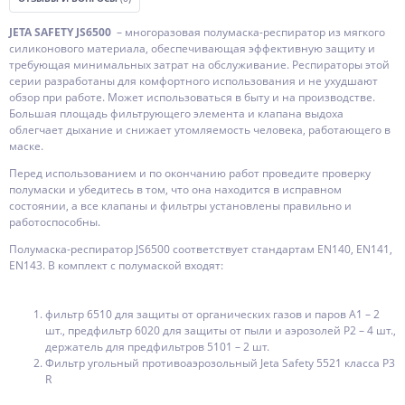
JETA SAFETY JS6500
– многоразовая полумаска-респиратор из мягкого
силиконового материала, обеспечивающая эффективную защиту и
требующая минимальных затрат на обслуживание. Респираторы этой
серии разработаны для комфортного использования и не ухудшают
обзор при работе. Может использоваться в быту и на производстве.
Большая площадь фильтрующего элемента и клапана выдоха
облегчает дыхание и снижает утомляемость человека, работающего в
маске.
Перед использованием и по окончанию работ проведите проверку
полумаски и убедитесь в том, что она находится в исправном
состоянии, а все клапаны и фильтры установлены правильно и
работоспособны.
Полумаска-респиратор JS6500 соответствует стандартам EN140, EN141,
EN143. В комплект с полумаской входят:
фильтр 6510 для защиты от органических газов и паров A1 – 2
шт., предфильтр 6020 для защиты от пыли и аэрозолей P2 – 4 шт.,
держатель для предфильтров 5101 – 2 шт.
Фильтр угольный противоаэрозольный Jeta Safety 5521 класса P3
R