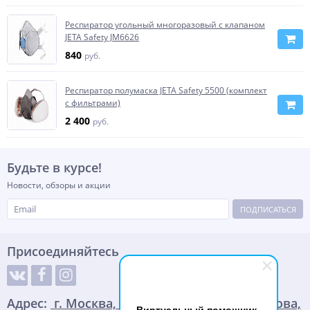
Респиратор угольный многоразовый с клапаном
JETA Safety JM6626
840
руб.
Респиратор полумаска JETA Safety 5500 (комплект
с фильтрами)
2 400
руб.
Будьте в курсе!
Новости, обзоры и акции
ПОДПИСАТЬСЯ
Присоединяйтесь
Адрес:
г. Москва, улица Адмирала Корнилова,
Виртуальный помощник