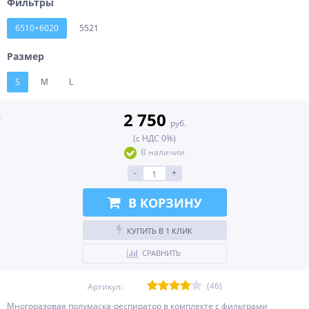
Фильтры
6510+6020
5521
Размер
S
M
L
2 750
руб.
(с НДС 0%)
В наличии
-
+
В КОРЗИНУ
КУПИТЬ В 1 КЛИК
СРАВНИТЬ
(46)
Артикул:
Многоразовая полумаска-респиратор в комплекте с фильтрами