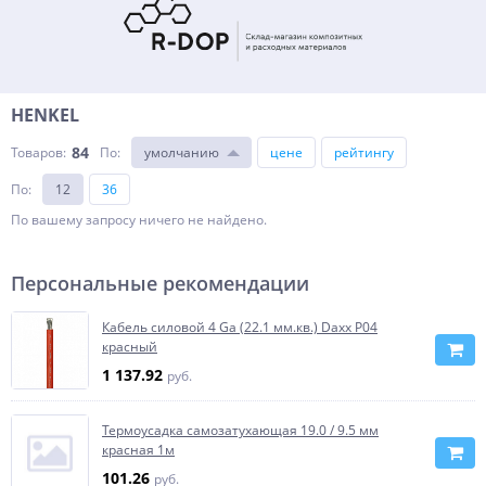
HENKEL
84
Товаров:
По
:
умолчанию
цене
рейтингу
По
:
12
36
По вашему запросу ничего не найдено.
Персональные рекомендации
Кабель силовой 4 Ga (22.1 мм.кв.) Daxx P04
красный
1 137.92
руб.
Термоусадка самозатухающая 19.0 / 9.5 мм
красная 1м
101.26
руб.