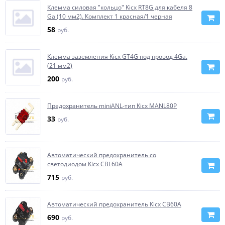
Клемма силовая "кольцо" Kicx RT8G для кабеля 8
Ga (10 мм2). Комплект 1 красная/1 черная
58
руб.
Клемма заземления Kicx GT4G под провод 4Ga.
(21 мм2)
200
руб.
Предохранитель miniANL-тип Kicx MANL80P
33
руб.
Автоматический предохранитель со
светодиодом Kicx CBL60A
715
руб.
Автоматический предохранитель Kicx CB60A
690
руб.