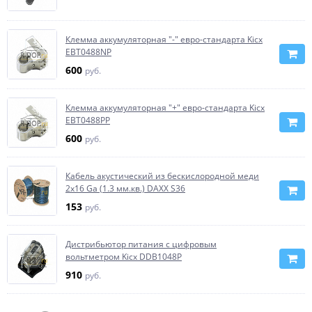
Клемма аккумуляторная "-" евро-стандарта Kicx
EBT0488NP
600
руб.
Клемма аккумуляторная "+" евро-стандарта Kicx
EBT0488PP
600
руб.
Кабель акустический из бескислородной меди
2х16 Ga (1.3 мм.кв.) DAXX S36
153
руб.
Дистрибьютор питания с цифровым
вольтметром Kicx DDB1048P
910
руб.