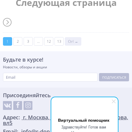
Следующая страница
1
2
3
...
12
13
Ctrl →
Будьте в курсе!
Новости, обзоры и акции
ПОДПИСАТЬСЯ
Присоединяйтесь
Адрес:
г. Москва, улица Адмирала Корнилова,
Виртуальный помощник
вл5
Здравствуйте! Готов вам
Email:
info@r-dop.ru