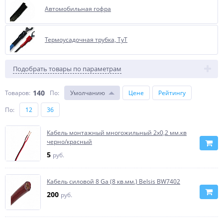
Автомобильная гофра
Термоусадочная трубка, ТуТ
Подобрать товары по параметрам
140
Товаров:
По
:
Умолчанию
Цене
Рейтингу
По
:
12
36
Кабель монтажный многожильный 2х0,2 мм.кв
черно/красный
5
руб.
Кабель силовой 8 Ga (8 кв.мм.) Belsis BW7402
200
руб.