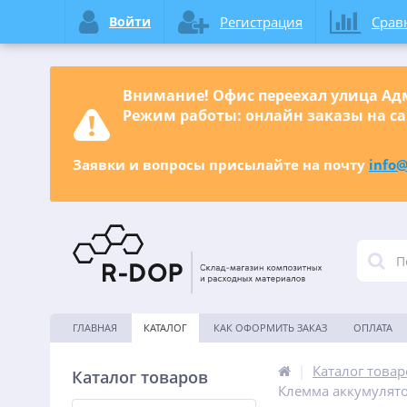
Войти
Регистрация
Срав
Внимание! Офис переехал улица Адм
Режим работы: онлайн заказы на са
Заявки и вопросы присылайте на почту
info@
ГЛАВНАЯ
КАТАЛОГ
КАК ОФОРМИТЬ ЗАКАЗ
ОПЛАТА
|
Каталог товар
Каталог товаров
Клемма аккумулято