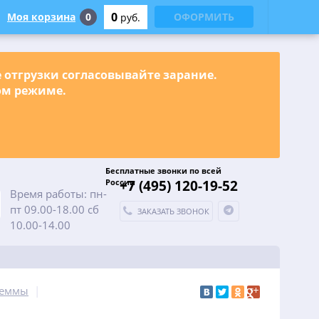
0
Моя корзина
0
ОФОРМИТЬ
руб.
е отгрузки согласовывайте зарание.
ном режиме.
Бесплатные звонки по всей
России
+7 (495) 120-19-52
Время работы: пн-
пт 09.00-18.00 сб
ЗАКАЗАТЬ ЗВОНОК
10.00-14.00
леммы
|