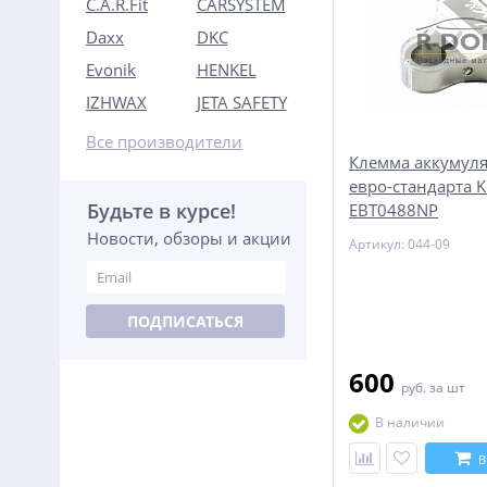
C.A.R.Fit
CARSYSTEM
Daxx
DKC
Evonik
HENKEL
IZHWAX
JETA SAFETY
Все производители
Клемма аккумуля
евро-стандарта K
Будьте в курсе!
EBT0488NP
Новости, обзоры и акции
Артикул: 044-09
ПОДПИСАТЬСЯ
600
руб.
за шт
В наличии
В