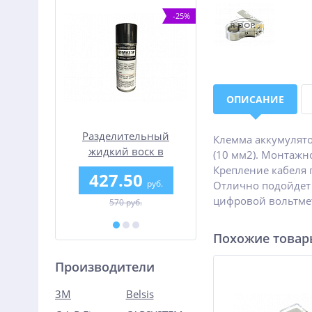
%
-25%
ОПИСАНИЕ
rber 10
Разделительный
Набор для ремонт
Клемма аккумулято
н)
жидкий воск в
стеклопластика Нор
(10 мм2). Монтажно
аэрозоли IZHWAX SP
Крепление кабеля 
5
427.50
910
руб.
руб.
От
руб.
Отлично подойдет 
цифровой вольтмет
570 руб.
Похожие това
Производители
3M
Belsis