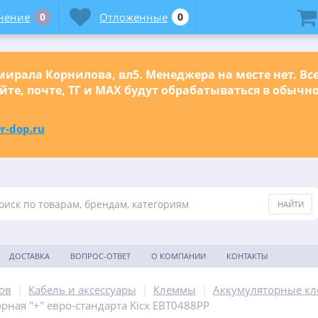
нение
0
Отложенные
0
ирала Корнилова, вл5. Менеджера на месте нет. Вс
йте, почте, ТГ и МАХ будут обрабатываться в обыч
r-dop.ru
ДОСТАВКА
ВОПРОС-ОТВЕТ
О КОМПАНИИ
КОНТАКТЫ
ов
|
Кабель и аксессуары
|
Клеммы
|
Аккумуляторные к
рная "+" евро-стандарта Kicx EBT0488PP