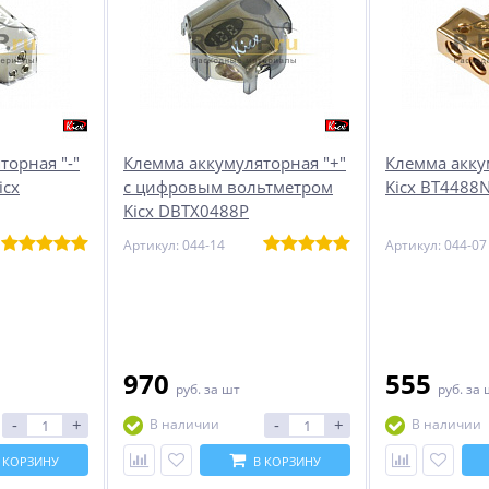
торная "-"
Клемма аккумуляторная "+"
Клемма акку
icx
с цифровым вольтметром
Kicx BT4488
Kicx DBTX0488P
Артикул: 044-14
Артикул: 044-07
970
555
руб.
за шт
руб.
за 
-
+
-
+
В наличии
В наличии
 КОРЗИНУ
В КОРЗИНУ