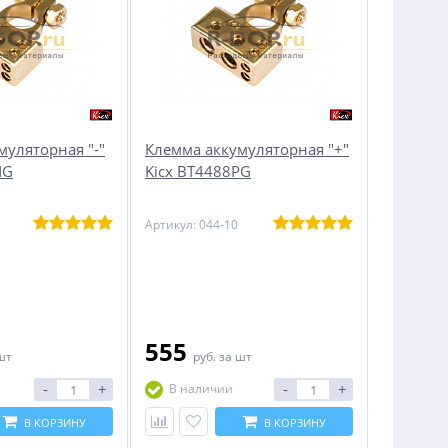
муляторная "-"
Клемма аккумуляторная "+"
NG
Kicx BT4488PG
Артикул: 044-10
555
шт
руб.
за шт
-
+
-
+
В наличии
В КОРЗИНУ
В КОРЗИНУ