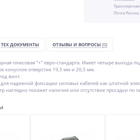
Транспортная
%
%
-25%
Почта России
ТЕХ ДОКУМЕНТЫ
ОТЗЫВЫ И ВОПРОСЫ
(0)
а
Шумофф Absorber 10
Разделительный
рная плюсовая "+" евро-стандарта. Имеет четыре выхода под
ма
(Битолон)
жидкий воск в
е конусное отверстие 19,5 мм и 20,5 мм.
аэрозоли IZHWAX SP
под винт.
1 285
427.50
руб.
руб.
для надежной фиксации силовых кабелей как штатной элект
р наглядно покажет наличие или отсутствие просадки по 
570 руб.
ры