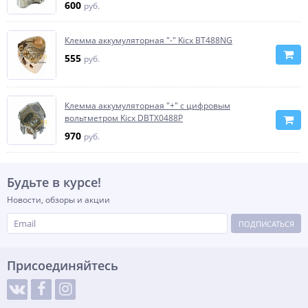
600
руб.
Клемма аккумуляторная "-" Kicx BT488NG
555
руб.
Клемма аккумуляторная "+" с цифровым
вольтметром Kicx DBTX0488P
970
руб.
Будьте в курсе!
Новости, обзоры и акции
ПОДПИСАТЬСЯ
Присоединяйтесь