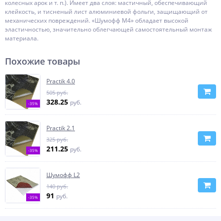
колесных арок и т. п.). Имеет два слоя: мастичный, обеспечивающий
клейкость, и тисненый лист алюминиевой фольги, защищающий от
механических повреждений. «Шумофф М4» обладает высокой
эластичностью, значительно облегчающей самостоятельный монтаж
материала.
Похожие товары
Practik 4.0
505 руб.
328.25
руб.
-35%
Practik 2.1
325 руб.
211.25
руб.
-35%
Шумофф L2
140 руб.
91
руб.
-35%