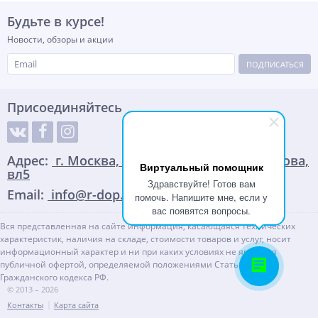
Будьте в курсе!
Новости, обзоры и акции
ПОДПИСАТЬСЯ
Присоединяйтесь
Адрес:
г. Москва, улица Адмирала Корнилова,
Виртуальный помощник
вл5
Здравствуйте! Готов вам
Email:
info@r-dop.ru
помочь. Напишите мне, если у
вас появятся вопросы.
Вся представленная на сайте информация, касающаяся технических
характеристик, наличия на складе, стоимости товаров и услуг, носит
информационный характер и ни при каких условиях не является
публичной офертой, определяемой положениями Статьи 437(2)
Гражданского кодекса РФ.
© 2013 – 2026
Контакты
Карта сайта