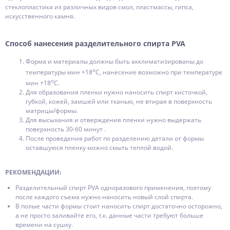
стеклопластика из различных видов смол, пластмассы, гипса,
искусственного камня.
Способ нанесения разделительного спирта PVA
Форма и материалы должны быть акклиматизированы до
о
температуры мин +18
С, нанесение возможно при температуре
о
мин +18
С.
Для образования пленки нужно наносить спирт кисточкой,
губкой, кожей, замшей или тканью, не втирая в поверхность
матрицы/формы.
Для высыхания и отверждения пленки нужно выдержать
поверхность 30-60 минут .
После проведения работ по разделению детали от формы
оставшуюся пленку можно смыть теплой водой.
РЕКОМЕНДАЦИИ:
Разделительный спирт PVA одноразового применения, поэтому
после каждого съема нужно наносить новый слой спирта.
В полые части формы стоит наносить спирт достаточно осторожно,
а не просто заливайте его, т.к. данные части требуют больше
времени на сушку.