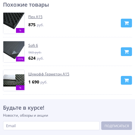
Похожие товары
Flex A15
875
руб.
%
Soft 6
960 руб.
624
руб.
-35%
Шумофф Герметон А15
1 690
руб.
%
Будьте в курсе!
Новости, обзоры и акции
ПОДПИСАТЬСЯ