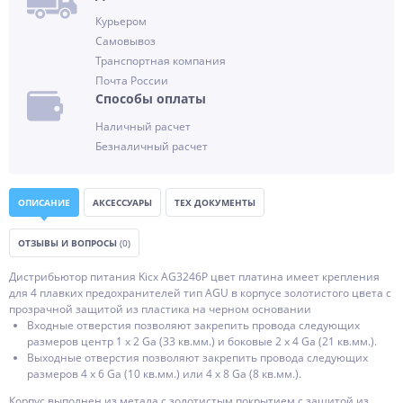
Курьером
Самовывоз
Транспортная компания
Почта России
Способы оплаты
Наличный расчет
Безналичный расчет
ОПИСАНИЕ
АКСЕССУАРЫ
ТЕХ ДОКУМЕНТЫ
ОТЗЫВЫ И ВОПРОСЫ
(0)
Дистрибьютор питания Kicx AG3246P цвет платина имеет крепления
для 4 плавких предохранителей тип AGU в корпусе золотистого цвета с
прозрачной защитой из пластика на черном основании
Входные отверстия позволяют закрепить провода следующих
размеров центр 1 х 2 Ga (33 кв.мм.) и боковые 2 х 4 Ga (21 кв.мм.).
Выходные отверстия позволяют закрепить провода следующих
размеров 4 х 6 Ga (10 кв.мм.) или 4 х 8 Ga (8 кв.мм.).
Корпус выполнен из метала с золотистым покрытием с защитой из