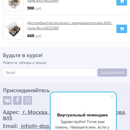
типа Kicx AG3248P
900
руб.
Дистрибьютор питания с предохранителем AGU-
типа Kicx AG3236P
660
руб.
Будьте в курсе!
Новости, обзоры и акции
ПОДПИСАТЬСЯ
Присоединяйтесь
Адрес:
г. Москва, улица Адмирала Корнилова,
Виртуальный помощник
вл5
Здравствуйте! Готов вам
Email:
info@r-dop.ru
помочь. Напишите мне, если у