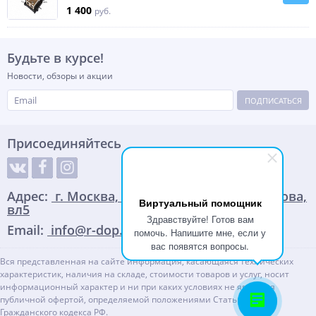
1 400
руб.
Будьте в курсе!
Новости, обзоры и акции
ПОДПИСАТЬСЯ
Присоединяйтесь
Адрес:
г. Москва, улица Адмирала Корнилова,
Виртуальный помощник
вл5
Здравствуйте! Готов вам
Email:
info@r-dop.ru
помочь. Напишите мне, если у
вас появятся вопросы.
Вся представленная на сайте информация, касающаяся технических
характеристик, наличия на складе, стоимости товаров и услуг, носит
информационный характер и ни при каких условиях не является
публичной офертой, определяемой положениями Статьи 437(2)
Гражданского кодекса РФ.