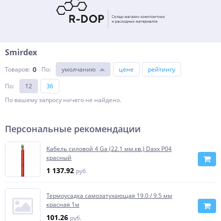
Smirdex
0
Товаров:
По
:
умолчанию
цене
рейтингу
По
:
12
36
По вашему запросу ничего не найдено.
Персональные рекомендации
Кабель силовой 4 Ga (22.1 мм.кв.) Daxx P04
красный
1 137.92
руб.
Термоусадка самозатухающая 19.0 / 9.5 мм
красная 1м
101.26
руб.