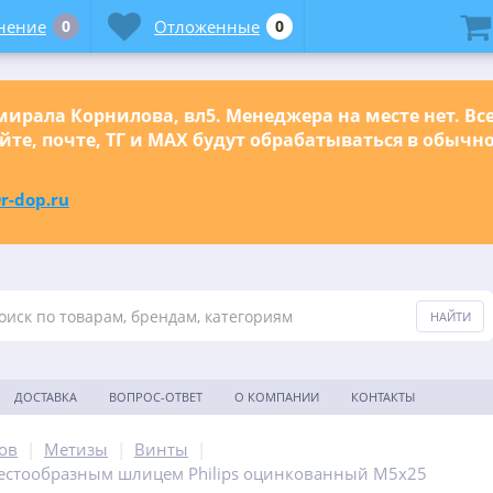
нение
0
Отложенные
0
ирала Корнилова, вл5. Менеджера на месте нет. Вс
йте, почте, ТГ и МАХ будут обрабатываться в обыч
r-dop.ru
ДОСТАВКА
ВОПРОС-ОТВЕТ
О КОМПАНИИ
КОНТАКТЫ
ов
|
Метизы
|
Винты
|
рестообразным шлицем Philips оцинкованный М5х25