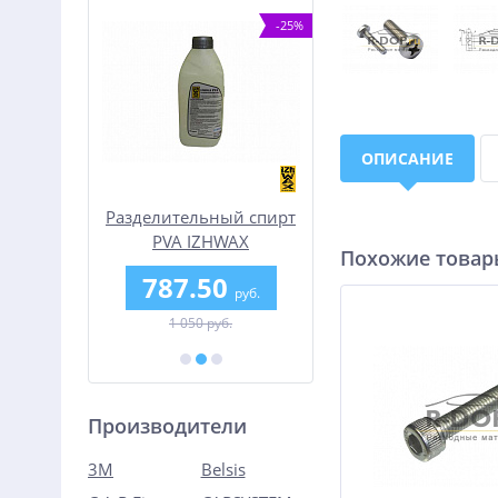
%
-25%
ОПИСАНИЕ
ass
Разделительный спирт
Шумофф Absorber 1
PVA IZHWAX
(Битолон)
Похожие това
787.50
1 285
б.
руб.
руб.
1 050 руб.
Производители
3M
Belsis