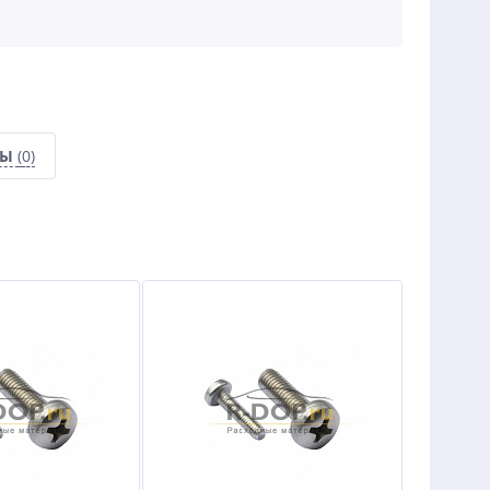
СЫ
(0)