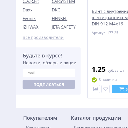
C.A.R.Fit
CARSYSTEM
Daxx
DKC
Винт с внутрен
шестигранником
Evonik
HENKEL
DIN 912 М4x16
IZHWAX
JETA SAFETY
Артикул: 177-25
Все производители
Будьте в курсе!
Новости, обзоры и акции
1.25
руб.
за шт
В наличии
ПОДПИСАТЬСЯ
В
Покупателям
Каталог продукции
Как заказать
Композитные материалы