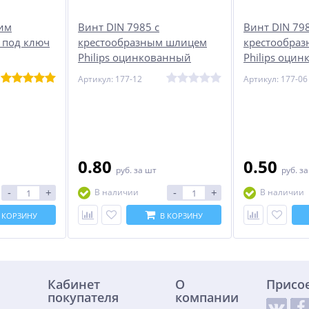
ним
Винт DIN 7985 с
Винт DIN 798
 под ключ
крестообразным шлицем
крестообра
Philips оцинкованный
Philips оци
М5х16
М4х16
Артикул: 177-12
Артикул: 177-06
0.80
0.50
руб.
за шт
руб.
за
-
+
-
+
В наличии
В наличии
 КОРЗИНУ
В КОРЗИНУ
Кабинет
О
Присо
покупателя
компании