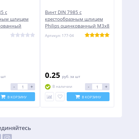
5 с
Винт DIN 7985 с
зным шлицем
крестообразным шлицем
нкованный
Philips оцинкованный М3х8
Артикул: 177-04
0.25
 шт
руб.
за шт
-
+
-
+
В наличии
В КОРЗИНУ
В КОРЗИНУ
единяйтесь