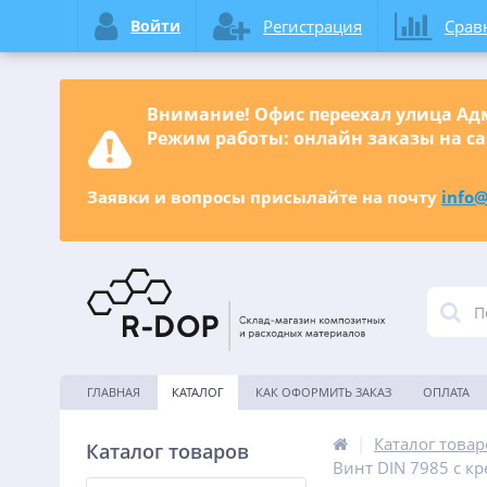
Войти
Регистрация
Срав
Внимание! Офис переехал улица Адм
Режим работы: онлайн заказы на са
Заявки и вопросы присылайте на почту
info@
ГЛАВНАЯ
КАТАЛОГ
КАК ОФОРМИТЬ ЗАКАЗ
ОПЛАТА
|
Каталог товар
Каталог товаров
Винт DIN 7985 с к