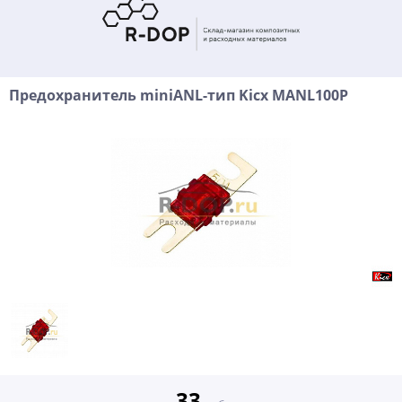
Предохранитель miniANL-тип Kicx MANL100P
33