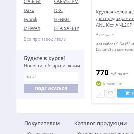
C.A.R.Fit
CARSYSTEM
Daxx
DKC
Круглая колба-д
для предохранит
Evonik
HENKEL
ANL Kicx ANL20P
IZHWAX
JETA SAFETY
Артикул: -
Все производители
для кабеля 0 Ga (53 
(33 мм2) с адаптером
Будьте в курсе!
Новости, обзоры и акции
770
руб.
за шт
В наличии
ПОДПИСАТЬСЯ
В
Покупателям
Каталог продукции
Как заказать
Композитные материалы