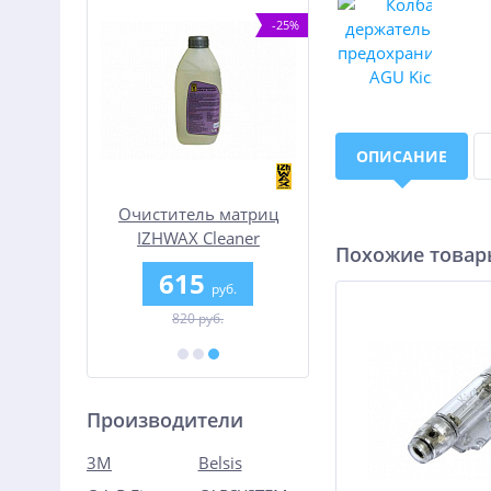
%
-25%
ОПИСАНИЕ
етон А15
Очиститель матриц
Шумофф Absorber А
IZHWAX Cleaner
(Битолон)
Похожие това
0
615
1 500
руб.
руб.
руб.
820 руб.
Производители
3M
Belsis