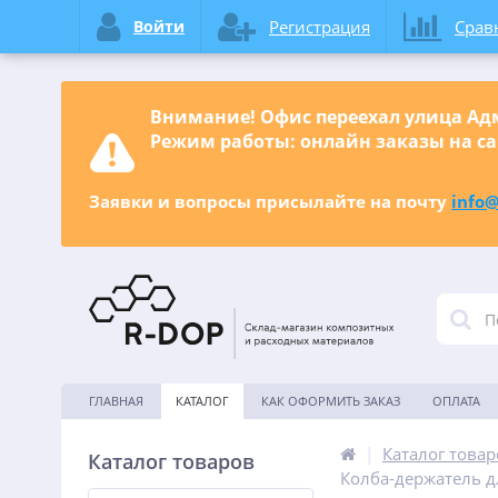
Войти
Регистрация
Срав
Внимание! Офис переехал улица Адм
Режим работы: онлайн заказы на са
Заявки и вопросы присылайте на почту
info@
ГЛАВНАЯ
КАТАЛОГ
КАК ОФОРМИТЬ ЗАКАЗ
ОПЛАТА
|
Каталог товар
Каталог товаров
Колба-держатель д