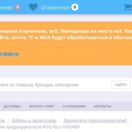
нение
0
Отложенные
0
ирала Корнилова, вл5. Менеджера на месте нет. Вс
йте, почте, ТГ и МАХ будут обрабатываться в обыч
r-dop.ru
ДОСТАВКА
ВОПРОС-ОТВЕТ
О КОМПАНИИ
КОНТАКТЫ
ов
|
Кабель и аксессуары
|
Держатели предохранителей
|
ля предохранителя AGU Kicx HAG48P