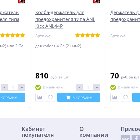
ержатель
Колба-держатель для
Держатель ф
еля типа
предохранителя типа ANL
предохрани
Kicx ANL44P
Артикул: -
Артикул: -
мм2) или 2 Ga
для кабеля 4 Ga (21 мм2)
810
70
руб.
за шт
руб.
за шт
-
+
-
+
В наличии
В наличии
 КОРЗИНУ
В КОРЗИНУ
Кабинет
О
Присо
покупателя
компании