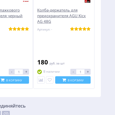
лажкового
Колба-держатель для
теля черный
предохранителя AGU Kicx
AG 48G
Артикул: -
180
руб.
за шт
-
+
-
+
В наличии
В КОРЗИНУ
В КОРЗИНУ
единяйтесь