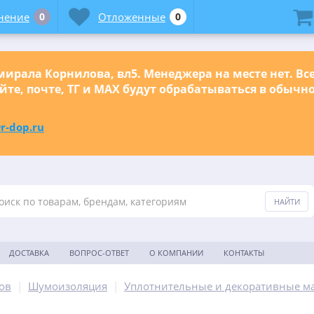
нение
0
Отложенные
0
ирала Корнилова, вл5. Менеджера на месте нет. Вс
йте, почте, ТГ и МАХ будут обрабатываться в обыч
r-dop.ru
ДОСТАВКА
ВОПРОС-ОТВЕТ
О КОМПАНИИ
КОНТАКТЫ
ов
|
Шумоизоляция
|
Уплотнительные и декоративные м