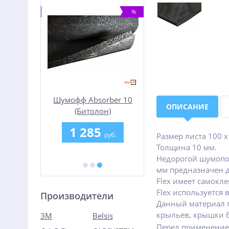
-25%
%
ый спирт
Шумофф Absorber 10
Шумофф Bass
ОПИСАНИЕ
WAX
(Битолон)
0
1 285
950
руб.
руб.
руб.
Размер листа 100 х
Толщина 10 мм.
б.
Недорогой шумопо
мм предназначен д
Flex имеет самокл
Flex используется
Производители
Данный материал п
крыльев, крышки 
3M
Belsis
Перед применение