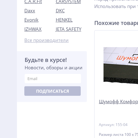
C.A.R.Fit
CARSYSTEM
Использовать при
Daxx
DKC
Evonik
HENKEL
Похожие това
IZHWAX
JETA SAFETY
Все производители
Будьте в курсе!
Новости, обзоры и акции
ПОДПИСАТЬСЯ
Шумофф Комфор
Артикул: 155-04
Размер листа 100 х 75