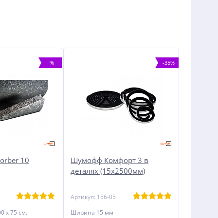
%
-35%
rber 10
Шумофф Комфорт 3 в
деталях (15х2500мм)
Артикул: 156-05
0 х 75 см.
Ширина 15 мм