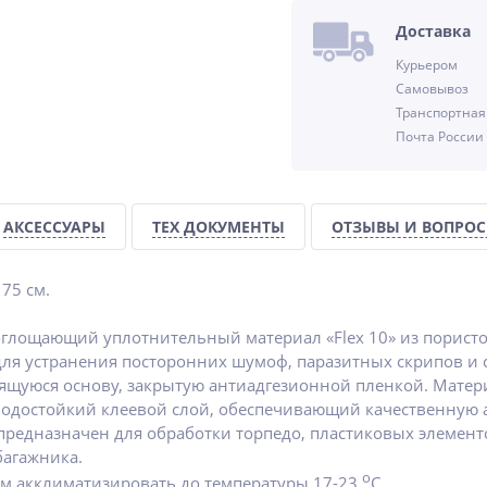
%
Доставка
Курьером
Самовывоз
Транспортная
Почта России
АКСЕССУАРЫ
ТЕХ ДОКУМЕНТЫ
ОТЗЫВЫ И ВОПРО
 75 см.
глощающий уплотнительный материал «Flex 10» из пористо
ля устранения посторонних шумоф, паразитных скрипов и с
еящуюся основу, закрытую антиадгезионной пленкой. Матери
 водостойкий клеевой слой, обеспечивающий качественную 
редназначен для обработки торпедо, пластиковых элементо
багажника.
о
м акклиматизировать до температуры 17-23
С.