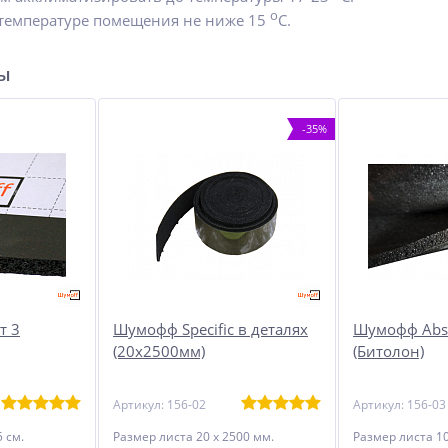
о
 температуре помещения не ниже 15
С.
ры
-35%
т 3
Шумофф Specific в деталях
Шумофф Abso
(20х2500мм)
(Битолон)
Артикул: 156-02
Артикул: 156-03
 см.
Размер листа 20 х 2500 мм.
Размер листа 10