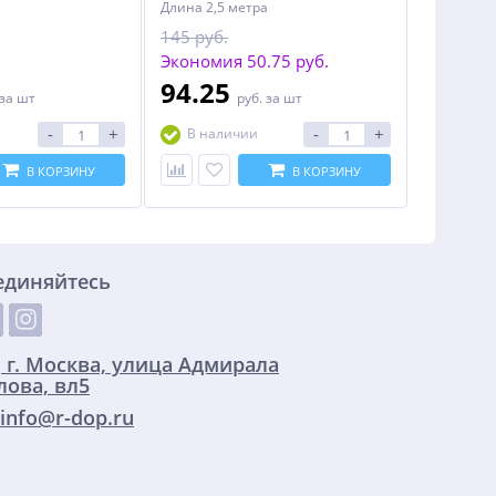
Длина 2,5 метра
145 руб.
Экономия 50.75 руб.
94.25
за шт
руб.
за шт
-
+
-
+
В наличии
В КОРЗИНУ
В КОРЗИНУ
единяйтесь
:
г. Москва, улица Адмирала
ова, вл5
info@r-dop.ru