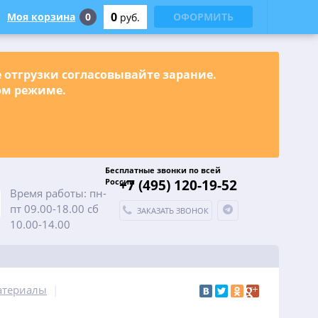
0
Моя корзина
0
ОФОРМИТЬ
руб.
е отгрузки согласовывайте зарание.
ном режиме.
Бесплатные звонки по всей
России
+7 (495) 120-19-52
Время работы: пн-
пт 09.00-18.00 сб
ЗАКАЗАТЬ ЗВОНОК
10.00-14.00
атериалы
|