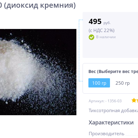
0 (диоксид кремния)
495
руб.
(с НДС 22%)
В наличии
Вес (Выберите вес т
100 гр
250 гр
Артикул: -
1356-03
Тиксотропная добавк
Характеристики
Производитель