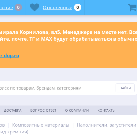
нение
0
Отложенные
0
ирала Корнилова, вл5. Менеджера на месте нет. Вс
йте, почте, ТГ и МАХ будут обрабатываться в обыч
r-dop.ru
ДОСТАВКА
ВОПРОС-ОТВЕТ
О КОМПАНИИ
КОНТАКТЫ
ов
|
Композитные материалы
|
Наполнители, загустители
сид кремния)