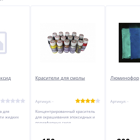
оксид
Красители для смолы
Люминофор
Артикул: -
Артикул: -
а для
Концентрированный краситель
ти жидких
для окрашивания эпоксидных и
полиэфирных смол.
Тара 50 гр.