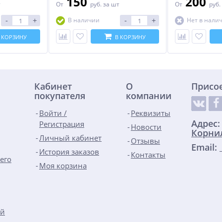
150
200
т
От
руб.
за шт
От
руб.
-
+
-
+
В наличии
Нет в нали
 КОРЗИНУ
В КОРЗИНУ
Кабинет
О
Присо
покупателя
компании
Войти /
Реквизиты
Адрес
Регистрация
Новости
Корнил
Личный кабинет
Отзывы
Email:
История заказов
Контакты
его
Моя корзина
ой