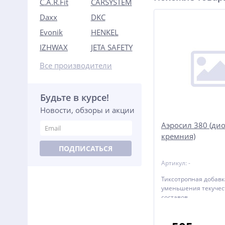
C.A.R.Fit
CARSYSTEM
Daxx
DKC
Evonik
HENKEL
IZHWAX
JETA SAFETY
Все производители
Будьте в курсе!
Новости, обзоры и акции
Аэросил 380 (ди
кремния)
ПОДПИСАТЬСЯ
Артикул: -
Тиксотропная добавк
уменьшения текучес
составов