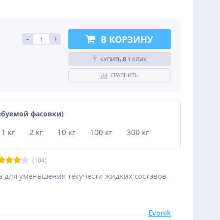
В КОРЗИНУ
-
+
КУПИТЬ В 1 КЛИК
СРАВНИТЬ
ребуемой фасовки)
1 кг
2 кг
10 кг
100 кг
300 кг
(104)
а для уменьшения текучести жидких составов
Evonik