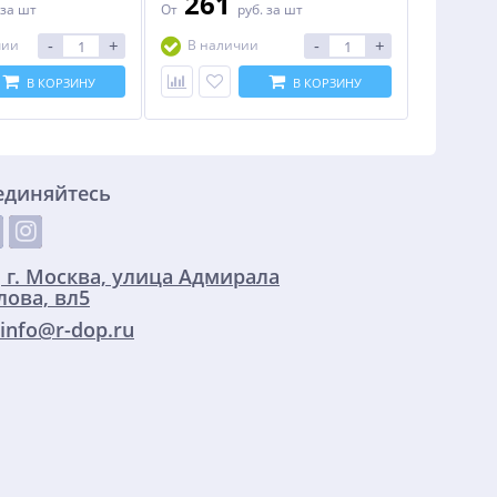
261
за шт
От
руб.
за шт
-
+
-
+
чии
В наличии
В КОРЗИНУ
В КОРЗИНУ
единяйтесь
:
г. Москва, улица Адмирала
ова, вл5
info@r-dop.ru