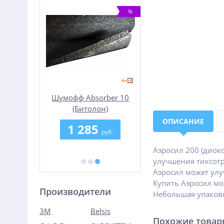
%
%
ремонта
Шумофф Absorber 10
Разделительный
ка Норма
(Битолон)
жидкий воск в
аэрозоли IZHWAX S
ОПИСАНИЕ
0
1 285
427.50
руб.
руб.
руб.
570 руб.
Аэросил 200 (диок
улучшения тиксотр
Аэросил может улуч
Купить Аэросил мо
Производители
Небольшая упаковк
3M
Belsis
Похожие това