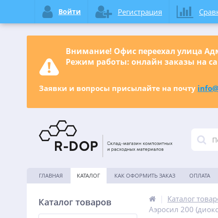
Войти
Регистрация
Срав
Внимание! Офис переехал улица Адм
Режим работы: онлайн заказы на са
Заявки и вопросы присылайте на почту
info@
ГЛАВНАЯ
КАТАЛОГ
КАК ОФОРМИТЬ ЗАКАЗ
ОПЛАТА
|
Каталог товар
Каталог товаров
Аэросил 200 (диок