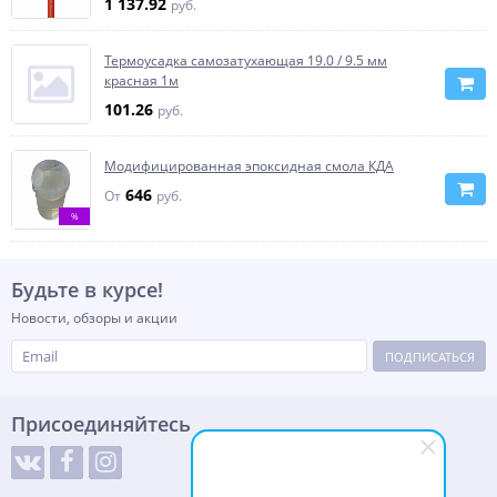
1 137.92
руб.
Термоусадка самозатухающая 19.0 / 9.5 мм
красная 1м
101.26
руб.
Модифицированная эпоксидная смола КДА
646
От
руб.
%
Будьте в курсе!
Новости, обзоры и акции
ПОДПИСАТЬСЯ
Присоединяйтесь