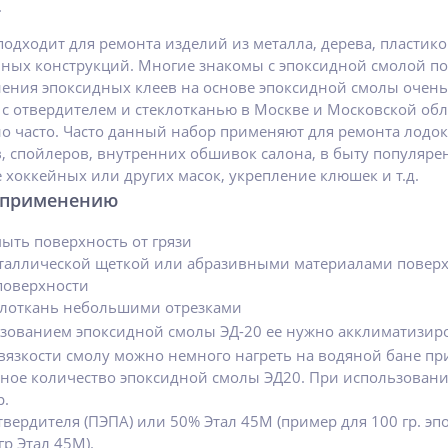
.
одходит для ремонта изделий из металла, дерева, пластико
ных конструкций. Многие знакомы с эпоксидной смолой п
ения эпоксидных клеев на основе эпоксидной смолы очень 
с отвердителем и стеклотканью в Москве и Московской обл
о часто. Часто данный набор применяют для ремонта лодок
, спойлеров, внутренних обшивок салона, в быту популяре
е хоккейных или других масок, укрепление клюшек и т.д.
 применению
ыть поверхность от грязи
таллической щеткой или абразивными материалами повер
поверхности
клоткань небольшими отрезками
зованием эпоксидной смолы ЭД-20 ее нужно акклиматизиро
язкости смолу можно немного нагреть на водяной бане при
ное количество эпоксидной смолы ЭД20. При использовани
р.
твердителя (ПЭПА) или 50% Этал 45М (пример для 100 гр. эп
р Этал 45М).