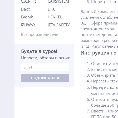
C.A.R.Fit
CARSYSTEM
Шприц – 1 шт
Daxx
DKC
Данный комплект п
Evonik
HENKEL
усиления ослаблен
ЭДП. Сфера примен
IZHWAX
JETA SAFETY
эпоксидной смолы 
Все производители
возникает довольн
бамперов, крыльев
и т.д. Изготовлени
Будьте в курсе!
Инструкция по
Новости, обзоры и акции
Очистить/отм
Зачистить ме
Обезжирить 
ПОДПИСАТЬСЯ
Нарезать сте
Перед исполь
уменьшения в
Отвесить нуж
больше 250 г
Ввести 10% о
ПЭПА или 50 г