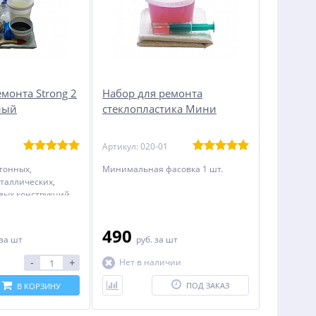
монта Strong 2
Набор для ремонта
ный
стеклопластика Мини
Артикул: 020-01
тонных,
Минимальная фасовка 1 шт.
таллических,
вых конструкций
490
за шт
руб.
за шт
-
+
Нет в наличии
ПОД ЗАКАЗ
В КОРЗИНУ