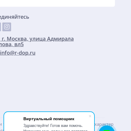
единяйтесь
:
г. Москва, улица Адмирала
ова, вл5
info@r-dop.ru
Виртуальный помощник
ти товаров и услуг, носит информационный характер
Здравствуйте! Готов вам помочь.
го кодекса РФ.
Напишите мне, если у вас появятся