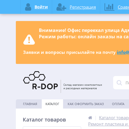
Войти
Регистрация
Срав
Внимание! Офис переехал улица Адм
Режим работы: онлайн заказы на са
Заявки и вопросы присылайте на почту
info@
ГЛАВНАЯ
КАТАЛОГ
КАК ОФОРМИТЬ ЗАКАЗ
ОПЛАТА
|
Каталог товар
Каталог товаров
Ремонт пластика и