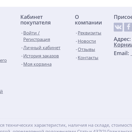
Кабинет
О
Присо
покупателя
компании
Войти /
Реквизиты
Адрес
Регистрация
Новости
Корнил
Личный кабинет
Отзывы
Email:
История заказов
Контакты
его
Моя корзина
ой
ся технических характеристик, наличия на складе, стоимос
ертой, определяемой положениями Статьи 437(2) Гражданско