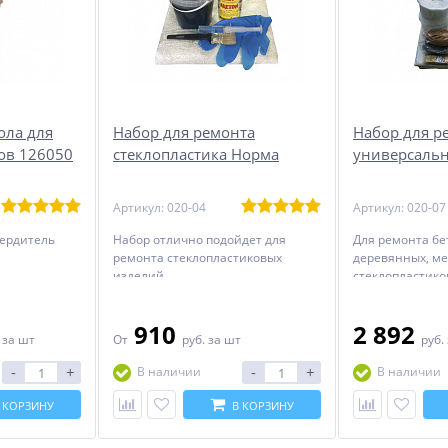
ола для
Набор для ремонта
Набор для ре
ов 126050
стеклопластика Норма
универсаль
Артикул: 020-04
Артикул: 020-07
вердитель
Набор отлично подойдет для
Для ремонта бе
ремонта стеклопластиковых
деревянных, ме
изделий
стеклопластико
910
2 892
.
за шт
От
руб.
за шт
руб.
-
+
-
+
В наличии
В наличии
 КОРЗИНУ
В КОРЗИНУ