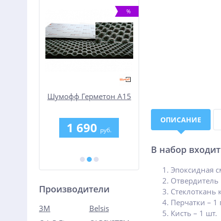
%
-25%
етон А15
Очиститель матриц
Шумофф Absorber А
IZHWAX Cleaner
(Битолон)
ОПИСАНИЕ
0
615
1 500
руб.
руб.
руб.
820 руб.
В набор входит
Эпоксидная см
Отвердитель П
Производители
Стеклоткань 
Перчатки – 1 
3M
Belsis
Кисть – 1 шт.