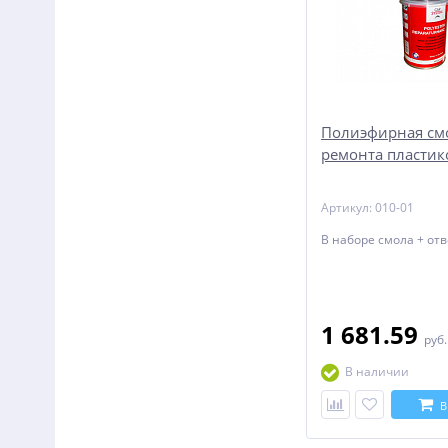
Полиэфирная см
ремонта пластик
Артикул: 010-01
В наборе смола + от
1 681.59
руб
В наличии
В