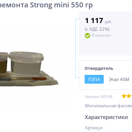
емонта Strong mini 550 гр
1 117
руб.
(с НДС 22%)
В наличии
Отвердитель
ПЭПА
Этал 45М
Артикул:
020-06
Минимальная фасовк
Характеристики
Артикул