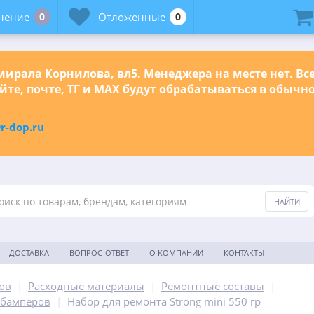
нение
0
Отложенные
0
ирала Корнилова, вл5. Менеджера на месте нет. Вс
йте, почте, ТГ и МАХ будут обрабатываться в обыч
r-dop.ru
ДОСТАВКА
ВОПРОС-ОТВЕТ
О КОМПАНИИ
КОНТАКТЫ
ов
|
Расходные материалы
|
Ремонтные составы
|
 бамперов
|
Набор для ремонта Strong mini 550 гр