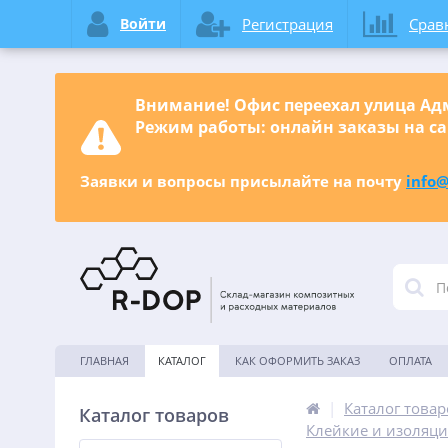
Войти
Регистрация
Срав
Внимание! Офис переехал улица Адм
Режим работы: онлайн заказы на са
Заявки и вопросы присылайте на почту
info@
ГЛАВНАЯ
КАТАЛОГ
КАК ОФОРМИТЬ ЗАКАЗ
ОПЛАТА
|
Каталог товар
Каталог товаров
Клейкие и изоляц