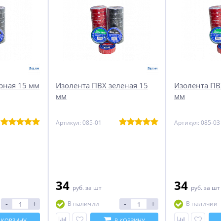
рная 15 мм
Изолента ПВХ зеленая 15
Изолента ПВ
мм
мм
Артикул: 085-01
Артикул: 085-03
34
34
руб.
за шт
руб.
за шт
-
+
-
+
В наличии
В наличии
 КОРЗИНУ
В КОРЗИНУ