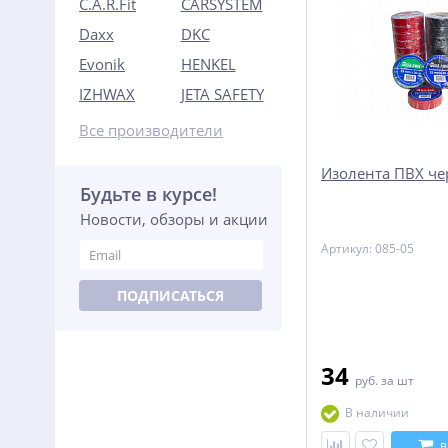
C.A.R.Fit
CARSYSTEM
Daxx
DKC
Evonik
HENKEL
IZHWAX
JETA SAFETY
Все производители
Изолента ПВХ че
Будьте в курсе!
Новости, обзоры и акции
Артикул: 085-05
ПОДПИСАТЬСЯ
34
руб.
за шт
В наличии
В