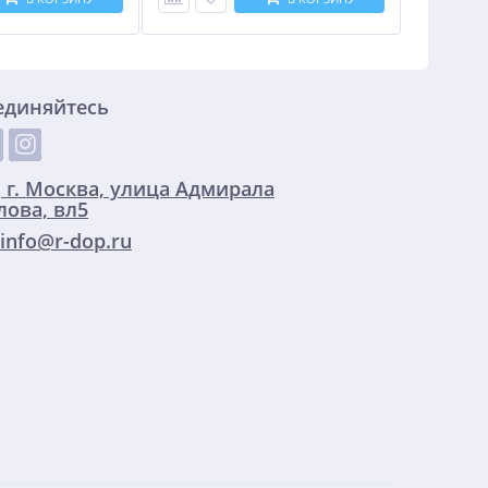
единяйтесь
:
г. Москва, улица Адмирала
ова, вл5
info@r-dop.ru