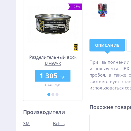
-35%
-25%
ОПИСАНИЕ
ayer
Разделительный воск
Смола эпоксидная 
При выполнении 
IZHWAX
20
используется ПВХ
Высокотемпературный
0
1 305
380
пробоя, а также 
руб.
руб.
От
руб.
соответствует ст
.
1 740 руб.
использоваться со
Похожие това
Производители
3M
Belsis