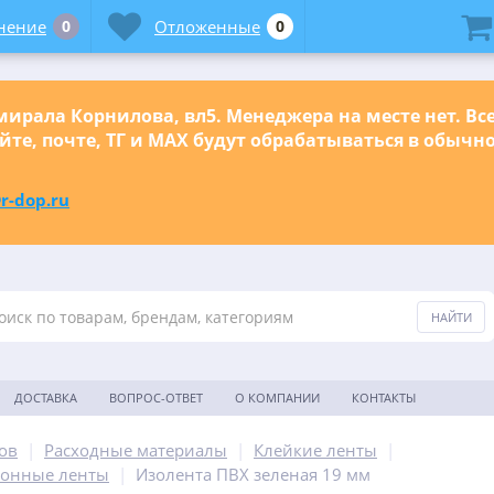
нение
0
Отложенные
0
ирала Корнилова, вл5. Менеджера на месте нет. Вс
йте, почте, ТГ и МАХ будут обрабатываться в обыч
r-dop.ru
ДОСТАВКА
ВОПРОС-ОТВЕТ
О КОМПАНИИ
КОНТАКТЫ
ов
|
Расходные материалы
|
Клейкие ленты
|
ионные ленты
|
Изолента ПВХ зеленая 19 мм