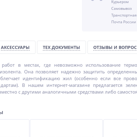
Курьером
ХИТ
-35%
-25%
Самовывоз
%
Транспортная
Почта России
АКСЕССУАРЫ
ТЕХ ДОКУМЕНТЫ
ОТЗЫВЫ И ВОПРО
ЭД
Шумофф Layer
Разделительный воск
работ в местах, где невозможно использование термо
IZHWAX
-изолента. Она позволяет надежно защитить определенн
Высокотемпературный
71.50
1 305
облегчает идентификацию жил (особенно если все пров
руб.
руб.
андартам). В нашем интернет-магазине предлагается зе
110 руб.
1 740 руб.
вместно с другими аналогичными средствами либо самосто
ры