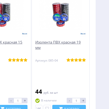
Х красная 15
Изолента ПВХ красная 19
мм
Артикул: 085-04
44
руб.
за шт
-
+
-
+
В наличии
В КОРЗИНУ
В КОРЗИНУ