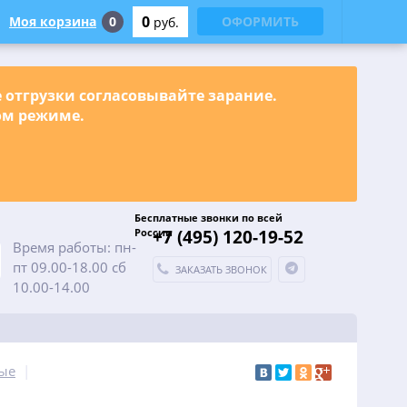
0
Моя корзина
0
ОФОРМИТЬ
руб.
е отгрузки согласовывайте зарание.
ном режиме.
Бесплатные звонки по всей
России
+7 (495) 120-19-52
Время работы: пн-
пт 09.00-18.00 сб
ЗАКАЗАТЬ ЗВОНОК
10.00-14.00
ые
|