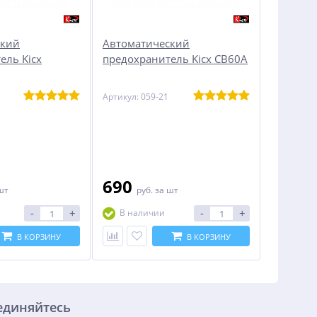
ский
Автоматический
ель Kicx
предохранитель Kicx CB60A
Артикул: 059-21
690
шт
руб.
за шт
-
+
-
+
В наличии
В КОРЗИНУ
В КОРЗИНУ
единяйтесь