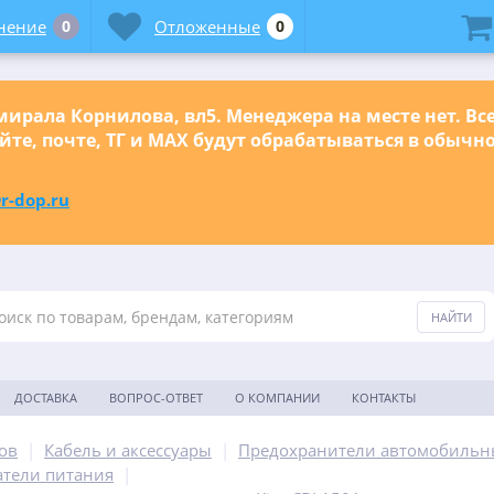
нение
0
Отложенные
0
ирала Корнилова, вл5. Менеджера на месте нет. Вс
йте, почте, ТГ и МАХ будут обрабатываться в обыч
r-dop.ru
ДОСТАВКА
ВОПРОС-ОТВЕТ
О КОМПАНИИ
КОНТАКТЫ
ов
|
Кабель и аксессуары
|
Предохранители автомобильн
атели питания
|