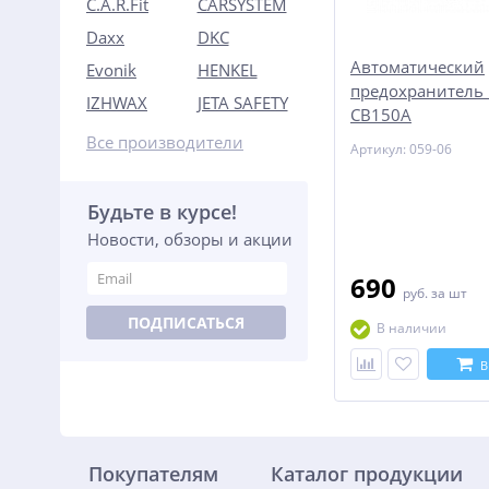
C.A.R.Fit
CARSYSTEM
Daxx
DKC
Автоматический
Evonik
HENKEL
предохранитель 
IZHWAX
JETA SAFETY
CB150A
Все производители
Артикул: 059-06
Будьте в курсе!
Новости, обзоры и акции
690
руб.
за шт
ПОДПИСАТЬСЯ
В наличии
В
Покупателям
Каталог продукции