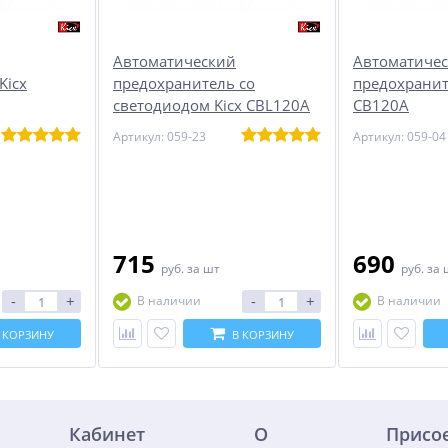
Автоматический
Автоматиче
Kicx
предохранитель со
предохранит
светодиодом Kicx CBL120A
CB120A
Артикул: 059-23
Артикул: 059-04
715
690
руб.
за шт
руб.
за 
-
+
-
+
В наличии
В наличии
 КОРЗИНУ
В КОРЗИНУ
Кабинет
О
Присо