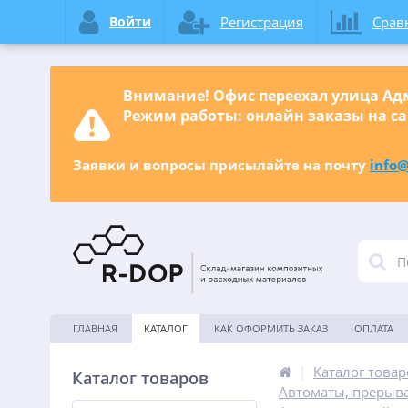
Войти
Регистрация
Срав
Внимание! Офис переехал улица Адм
Режим работы: онлайн заказы на са
Заявки и вопросы присылайте на почту
info@
ГЛАВНАЯ
КАТАЛОГ
КАК ОФОРМИТЬ ЗАКАЗ
ОПЛАТА
|
Каталог товар
Каталог товаров
Автоматы, прерыв