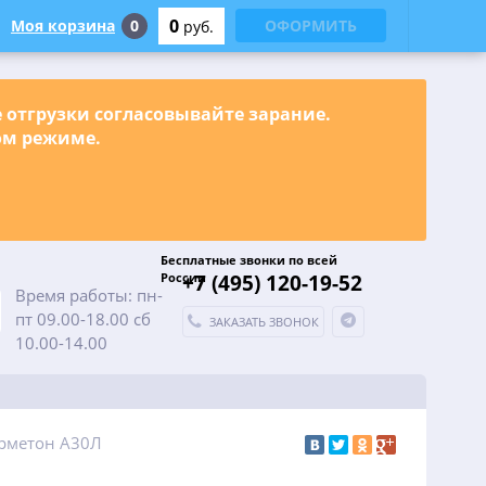
0
Моя корзина
0
ОФОРМИТЬ
руб.
е отгрузки согласовывайте зарание.
ном режиме.
Бесплатные звонки по всей
России
+7 (495) 120-19-52
Время работы: пн-
пт 09.00-18.00 сб
ЗАКАЗАТЬ ЗВОНОК
10.00-14.00
рметон А30Л