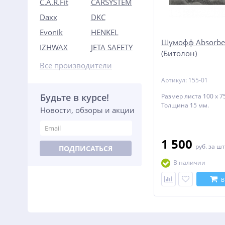
C.A.R.Fit
CARSYSTEM
Daxx
DKC
Evonik
HENKEL
Шумофф Absorbe
IZHWAX
JETA SAFETY
(Битолон)
Все производители
Артикул: 155-01
Будьте в курсе!
Размер листа 100 х 75
Толщина 15 мм.
Новости, обзоры и акции
1 500
руб.
за шт
ПОДПИСАТЬСЯ
В наличии
В