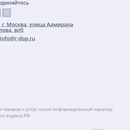
единяйтесь
:
г. Москва, улица Адмирала
ова, вл5
info@r-dop.ru
ти товаров и услуг, носит информационный характер
го кодекса РФ.
Future