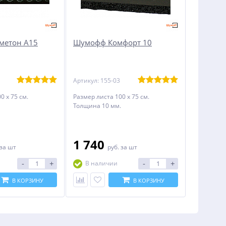
метон А15
Шумофф Комфорт 10
Артикул: 155-03
0 х 75 см.
Размер листа 100 х 75 см.
Толщина 10 мм.
1 740
за шт
руб.
за шт
-
+
-
+
В наличии
В КОРЗИНУ
В КОРЗИНУ