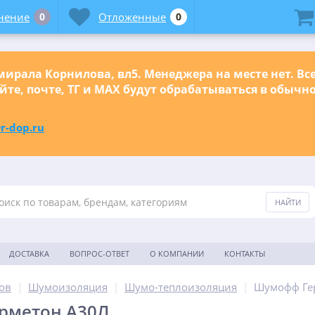
нение
0
Отложенные
0
ирала Корнилова, вл5. Менеджера на месте нет. Вс
йте, почте, ТГ и МАХ будут обрабатываться в обыч
r-dop.ru
ДОСТАВКА
ВОПРОС-ОТВЕТ
О КОМПАНИИ
КОНТАКТЫ
ов
|
Шумоизоляция
|
Шумо-теплоизоляция
|
Шумофф Ге
рметон А30Л