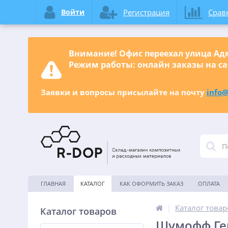
Войти
Регистрация
Срав
Внимание! Офис переехал улица Адм
Режим работы: онлайн заказы на са
Заявки и вопросы присылайте на почту
info@
ГЛАВНАЯ
КАТАЛОГ
КАК ОФОРМИТЬ ЗАКАЗ
ОПЛАТА
|
Каталог товар
Каталог товаров
Шумофф Ге